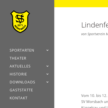
Lindenf
von
Sportverein 
SPORTARTEN
THEATER
AKTUELLES
HISTORIE
DOWNLOADS
GASTSTÄTTE
Vom 10. bis 12. 
KONTAKT
SV Morsbach un
Künzelsau und U