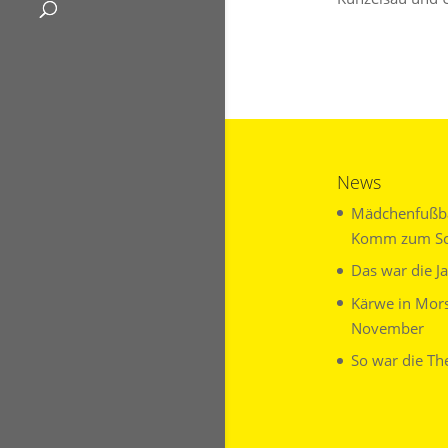
News
Mädchenfußbal
Komm zum Sch
Das war die J
Kärwe in Mors
November
So war die Th