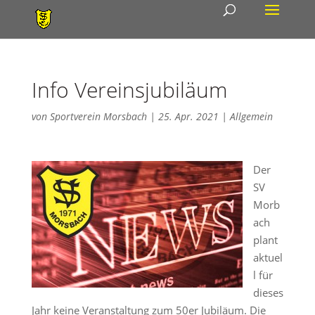
Info Vereinsjubiläum
von
Sportverein Morsbach
|
25. Apr. 2021
|
Allgemein
Der
SV
Morb
ach
plant
aktuel
l für
dieses
Jahr keine Veranstaltung zum 50er Jubiläum. Die